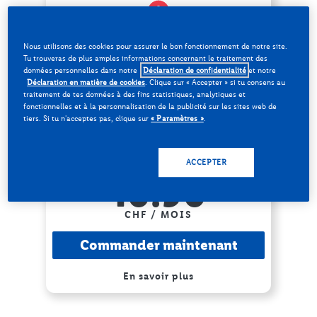
Nous utilisons des cookies pour assurer le bon fonctionnement de notre site.
100 min
Tu trouveras de plus amples informations concernant le traitement des
en Suisse
données personnelles dans notre
Déclaration de confidentialité
et notre
Déclaration en matière de cookies
. Clique sur «
Accepter
» si tu consens au
Illimité
traitement de tes données à des fins statistiques, analytiques et
en Suisse
fonctionnelles et à la personnalisation de la publicité sur les sites web de
tiers. Si tu n'acceptes pas, clique sur
« Paramètres »
.
Illimités
en Suisse
ACCEPTER
24.90
10.90
CHF / MOIS
Commander maintenant
En savoir plus