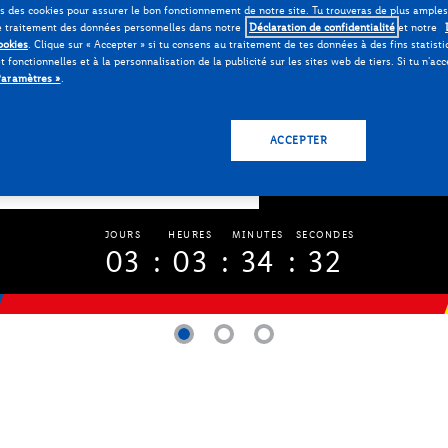
ns des cookies pour assurer le bon fonctionnement de notre site. Tu trouveras de plus ample
e traitement des données personnelles dans notre
Déclaration de confidentialité
et notre
ookies
. Clique sur «
Accepter
» si tu consens au traitement de tes données à des fins statisti
t fonctionnelles et à la personnalisation de la publicité sur les sites web de tiers. Si tu n'ac
Paramètres »
.
ACCEPTER
ou au 0800 780 123
JOURS
HEURES
MINUTES
SECONDES
03
03
34
31