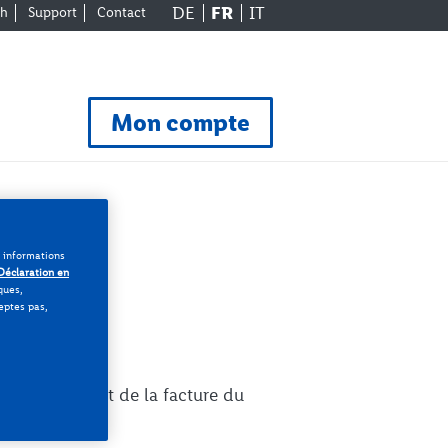
DE
FR
IT
ch
Support
Contact
Mon compte
s informations
Déclaration en
ques,
ceptes pas,
is. Le paiement de la facture du