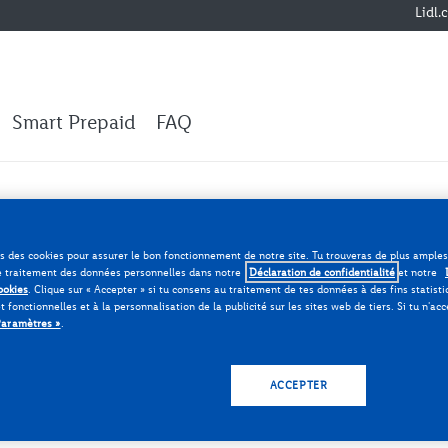
Lidl.
Smart Prepaid
FAQ
iquée.
ns des cookies pour assurer le bon fonctionnement de notre site. Tu trouveras de plus ample
e traitement des données personnelles dans notre
Déclaration de confidentialité
et notre
ookies
. Clique sur «
Accepter
» si tu consens au traitement de tes données à des fins statisti
t fonctionnelles et à la personnalisation de la publicité sur les sites web de tiers. Si tu n'ac
Paramètres »
.
avoir sur ta facture.
ACCEPTER
r du mois à la fin du mois et est facturée en début de mo
e 28 du mois.